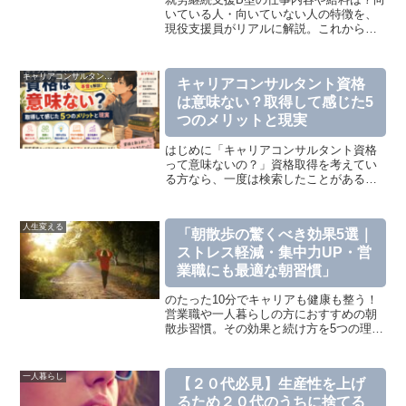
いている人・向いていない人の特徴を、
現役支援員がリアルに解説。これから利
用や就職を考えている方に役立つ内容で
す。
キャリアコンサルタントおすすめ記事
キャリアコンサルタント資格
は意味ない？取得して感じた5
つのメリットと現実
はじめに「キャリアコンサルタント資格
って意味ないの？」資格取得を考えてい
る方なら、一度は検索したことがあるの
ではないでしょうか。私も受験前に同じ
ように検索しました。すると、「仕事が
ない」「資格だけでは食べていけない」
人生変える
「朝散歩の驚くべき効果5選｜
「意味ない」そんな少しネ...
ストレス軽減・集中力UP・営
業職にも最適な朝習慣」
のたった10分でキャリアも健康も整う！
営業職や一人暮らしの方におすすめの朝
散歩習慣。その効果と続け方を5つの理由
で詳しく解説します。
一人暮らし
【２０代必見】生産性を上げ
るため２０代のうちに捨てる