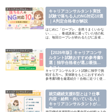
キャリアコンサルタントおすすめ記事
キャリアコンサルタント実技
試験で落ちる人のNG対応10選
｜A判定合格者が解説
はじめに「ロープレ、全然うまくいかな
い……。」養成講座に通っていた頃の私
は、毎回ロープレが終わるたびに反省会
でした。「質問が多すぎるね。」「少し
アドバイスが早かったかな。」「相談者
の気持ちをもっと聴いてみよう。」先生
キャリアコンサルタントおすすめ記事
【2026年版】キャリアコンサ
や仲間からフィードバック...
ルタント試験おすすめ参考書5
選｜独学合格者が選ぶ最強テ
キスト
キャリアコンサルタント試験に独学で挑
戦する方へ。実体験をもとにおすすめの
参考書5冊を厳選紹介！合格に近づく使い
方も解説。
キャリアコンサルタントおすすめ記事
就労継続支援B型とは？仕事
内容・給料・向いている人｜
キャリアコンサルタントが解
説
就労継続支援B型の仕事内容や給料は？向