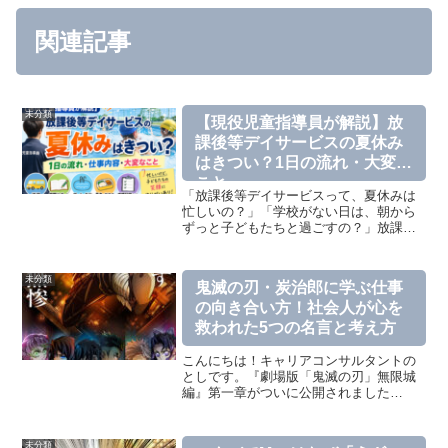
関連記事
未分類
【現役児童指導員が解説】放
課後等デイサービスの夏休み
はきつい？1日の流れ・大変な
こと
「放課後等デイサービスって、夏休みは
忙しいの？」「学校がない日は、朝から
ずっと子どもたちと過ごすの？」放課後
等デイサービスへの転職を考えている方
なら、こんな疑問を持つこともあると思
います。こんにちは！現役児童指導員・
未分類
鬼滅の刃・炭治郎に学ぶ仕事
キャリアコンサルタントの...
の向き合い方！社会人が心を
救われた5つの名言と考え方
こんにちは！キャリアコンサルタントの
としです。『劇場版「鬼滅の刃」無限城
編』第一章がついに公開されました
ね！！僕は鬼滅の刃が好きで全巻大人買
いしています笑「仕事がうまくいかない
日」「疲れてもう無理…と思った日」そ
未分類