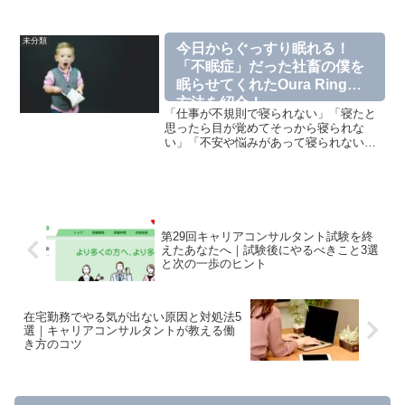
未分類
今日からぐっすり眠れる！
「不眠症」だった社畜の僕を
眠らせてくれたOura Ringと
方法を紹介！
「仕事が不規則で寝られない」「寝たと
思ったら目が覚めてそっから寝られな
い」「不安や悩みがあって寝られない」
など当てはまる方はいませんか？
...Anyone has these symptoms? これら
は現代病とも言われるほどで日本人の
四...
第29回キャリアコンサルタント試験を終
えたあなたへ｜試験後にやるべきこと3選
と次の一歩のヒント
在宅勤務でやる気が出ない原因と対処法5
選｜キャリアコンサルタントが教える働
き方のコツ