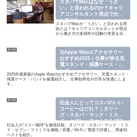
スタバでMacはなぜ「うざ
んなとき、ふと頭に浮かぶのが...
い」と言われるのか？キャリ
アコンサルタント視点で分析
してみた
スタバでMacが「うざい」と言われる理
由とは？キャリアコンサルタントが視点
から働き方の多様性や誤解の本質を分析
します。
未分類
3)Apple Watchアクセサリー
おすすめ2025｜仕事が捗る充
電スタンド・保護ケース・バ
ンド
2025年最新版のApple Watchおすすめアクセサリー。充電スタンド・
保護ケース・バンドを厳選紹介し、仕事効率化や日常を快適にしま
す。
未分類
社会人にとってコスパのいい
コーヒーはどれ？｜タリー
ズ・スタバ・マック・ミス
ド・セブン・ファミマをプロ
社会人の“コスパ珈琲”を徹底比較。タリーズ・スタバ・マック・ミス
視点で比較
ド・セブン・ファミマを価格／容量／Wi-Fi／電源で評価し、用途別
ベストを紹介。